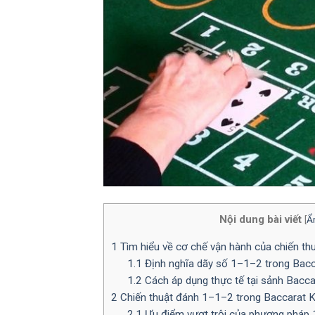
Nội dung bài viết
[
Ẩ
1
Tìm hiểu về cơ chế vận hành của chiến t
1.1
Định nghĩa dãy số 1–1–2 trong Bacc
1.2
Cách áp dụng thực tế tại sảnh Bacca
2
Chiến thuật đánh 1–1–2 trong Baccarat K
2.1
Ưu điểm vượt trội của phương pháp