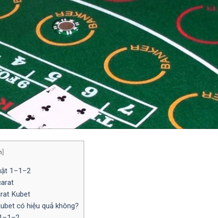
n
]
huật 1–1–2
arat
rat Kubet
ubet có hiệu quả không?
 1–1–2