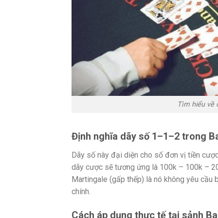
Tìm hiểu về 
Định nghĩa dãy số 1–1–2 trong B
Dãy số này đại diện cho số đơn vị tiền cược
dãy cược sẽ tương ứng là 100k – 100k – 2
Martingale (gấp thếp) là nó không yêu cầu b
chính.
Cách áp dụng thực tế tại sảnh B