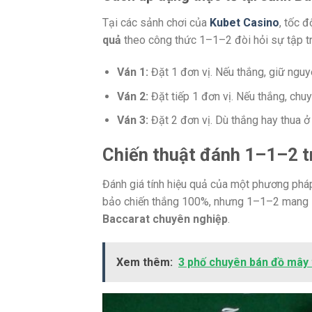
Tại các sảnh chơi của
Kubet Casino
, tốc 
quả
theo công thức 1–1–2 đòi hỏi sự tập t
Ván 1:
Đặt 1 đơn vị. Nếu thắng, giữ nguy
Ván 2:
Đặt tiếp 1 đơn vị. Nếu thắng, chu
Ván 3:
Đặt 2 đơn vị. Dù thắng hay thua ở
Chiến thuật đánh 1–1–2 t
Đánh giá tính hiệu quả của một phương pháp
bảo chiến thắng 100%, nhưng 1–1–2 mang lạ
Baccarat chuyên nghiệp
.
Xem thêm:
3 phố chuyên bán đồ mây 