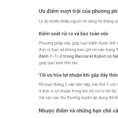
Ưu điểm vượt trội của phương p
Lý do khiến nhiều người tin dùng hệ thống này
Kiểm soát rủi ro và bảo toàn vốn
Phương pháp này giúp bạn tránh được tình t
đơn vị, bạn sẽ không bao giờ rơi vào trạng t
đánh 1–1–2 trong Baccarat Kubet có hi
giúp bạn luôn tỉnh táo.
Tối ưu hóa lợi nhuận khi gặp dây thắ
Khi bạn thắng 2 ván liên tiếp, ván thứ 3 vớ
4 đơn vị lợi nhuận trong khi chỉ rủi ro tối đ
mà các cao thủ thường xuyên áp dụng để kh
Nhược điểm và những hạn chế cầ