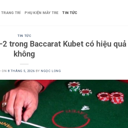
TRANG TRÍ
PHỤ KIỆN MÂY TRE
TIN TỨC
TIN TỨC
–2 trong Baccarat Kubet có hiệu quả
không
D ON
8 THÁNG 5, 2026
BY
NGỌC LONG