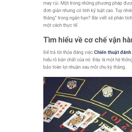
may rủi. Một trong những phương pháp được
đơn giản nhưng có tính kỷ luật cao. Tuy nhiê
thắng” trong ngắn hạn? Bài viết sẽ phân tí
một cách thực tế.
Tìm hiểu về cơ chế vận h
Để trả lời thỏa đáng việc
Chiến thuật đánh
hiểu rõ bản chất của nó. Đây là một hệ thốn
bảo toàn lợi nhuận sau mỗi chu kỳ thắng.