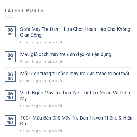
LATEST POSTS
Sofa Mây Tre Đan – Lựa Chọn Hoàn Hảo Cho Không
06
Th3
Gian Sống
ở
Chức năng bình luận bị tắt
Sofa
Mây
Mẫu giỏ xách mây tre đan đẹp và tiện dụng
06
Tre
Th3
ở
Chức năng bình luận bị tắt
Đan
Mẫu
–
giỏ
Mẫu đèn trang trí bằng mây tre đan trang trí nội thất
Lựa
06
xách
Th3
Chọn
ở
Chức năng bình luận bị tắt
mây
Hoàn
Mẫu
tre
Hảo
đèn
Vách Ngăn Mây Tre Đan: Nội Thất Tự Nhiên Và Thẩm
đan
06
Cho
trang
Th3
Mỹ
đẹp
Không
trí
và
Gian
ở
Chức năng bình luận bị tắt
bằng
tiện
Sống
Vách
mây
dụng
Ngăn
100+ Mẫu Bàn Ghế Mây Tre Đan Truyền Thống & Hiện
tre
06
Mây
đan
Th3
Đại
Tre
trang
ở
Chức năng bình luận bị tắt
Đan:
trí
100+
Nội