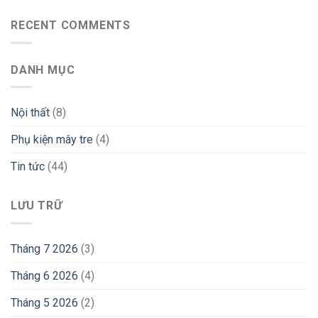
nội
Mẫu
Thất
thất
Bàn
RECENT COMMENTS
Tự
Ghế
Nhiên
Mây
Và
Tre
Thẩm
DANH MỤC
Đan
Mỹ
Truyền
Thống
&
Nội thất
(8)
Hiện
Đại
Phụ kiện mây tre
(4)
Tin tức
(44)
LƯU TRỮ
Tháng 7 2026
(3)
Tháng 6 2026
(4)
Tháng 5 2026
(2)