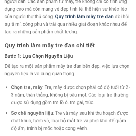
người dân. Các sản phẩm từ mây, tre không chỉ có tính ứng
dụng cao mà còn mang vẻ đẹp tinh tế, thể hiện sự khéo léo
của người thợ thủ công.
Quy trình làm mây tre đan
đòi hỏi
sự tỉ mỉ, công phu và trải qua nhiều giai đoạn khác nhau để
tạo ra những sản phẩm chất lượng.
Quy trình làm mây tre đan chi tiết
Bước 1: Lựa Chọn Nguyên Liệu
Để tạo ra một sản phẩm mây tre đan bền đẹp, việc lựa chọn
nguyên liệu là vô cùng quan trọng.
Chọn tre, mây
: Tre, mây được chọn phải có độ tuổi từ 2-
3 năm, thân thẳng, không bị sâu mọt. Các loại tre thường
được sử dụng gồm tre lồ ô, tre gai, trúc.
Sơ chế nguyên liệu
: Tre và mây sau khi thu hoạch được
chặt khúc, tước vỏ, loại bỏ mắt tre và phơi khô để giảm
độ ẩm, tránh bị mốc hoặc cong vênh.