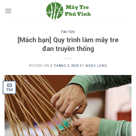
Skip
to
content
TIN TỨC
[Mách bạn] Quy trình làm mây tre
đan truyền thống
POSTED ON
3 THÁNG 3, 2025
BY
NGỌC LONG
03
Th3